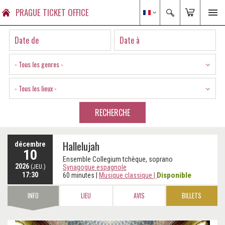
PRAGUE TICKET OFFICE
- Tous les genres -
- Tous les lieux -
RECHERCHE
Hallelujah
décembre
10
Ensemble Collegium tchèque, soprano
2026
(JEU.)
Synagogue espagnole
17:30
Disponible
60 minutes
|
Musique classique
|
INFO
LIEU
AVIS
BILLETS