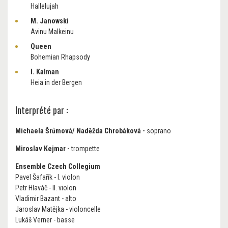
Hallelujah
M. Janowski
Avinu Malkeinu
Queen
Bohemian Rhapsody
I. Kalman
Heia in der Bergen
Interprété par :
Michaela Šrůmová/ Naděžda Chrobáková
-
soprano
Miroslav Kejmar -
trompette
Ensemble Czech Collegium
Pavel Šafařík - I. violon
Petr Hlaváč - II. violon
Vladimir Bazant - alto
Jaroslav Matějka - violoncelle
Lukáš Verner - basse