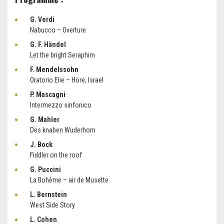
G. Verdi
Nabucco – Overture
G. F. Händel
Let the bright Seraphim
F. Mendelssohn
Oratorio Elie – Höre, Israel
P. Mascagni
Intermezzo sinfonico
G. Mahler
Des knaben Wuderhorn
J. Bock
Fiddler on the roof
G. Puccini
La Bohème – air de Musette
L. Bernstein
West Side Story
L. Cohen