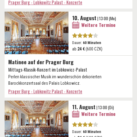
Prager Burg - Lobkowitz Palast - Konzerte
10. August
| 13:00 (Mo)
Weitere Termine
Dauer:
60 Minuten
ab
24 €
(600 CZK)
Matinee auf der Prager Burg
Mittags-Klassik-Konzert im Lobkowicz-Palast
Perlen klassischer Musik im wunderschön dekorierten
Barockkonzertsaal des Palais Lobkowicz.
Prager Burg - Lobkowitz Palast - Konzerte
11. August
| 13:00 (Di)
Weitere Termine
Dauer:
60 Minuten