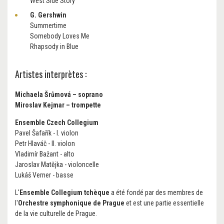
West Side Story
G. Gershwin
Summertime
Somebody Loves Me
Rhapsody in Blue
Artistes interprètes :
Michaela Šrůmová
– soprano
Miroslav Kejmar – trompette
Ensemble Czech Collegium
Pavel Šafařík - I. violon
Petr Hlaváč - II. violon
Vladimír Bažant - alto
Jaroslav Matějka - violoncelle
Lukáš Verner - basse
L'
Ensemble Collegium tchèque
a été fondé par des membres de
l'
Orchestre symphonique de Prague
et est une partie essentielle
de la vie culturelle de Prague.