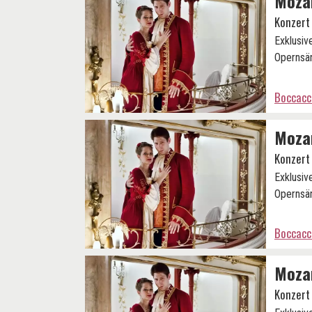
Mozar
Konzert
Exklusiv
Opernsän
Boccacc
Mozar
Konzert
Exklusiv
Opernsän
Boccacc
Mozar
Konzert