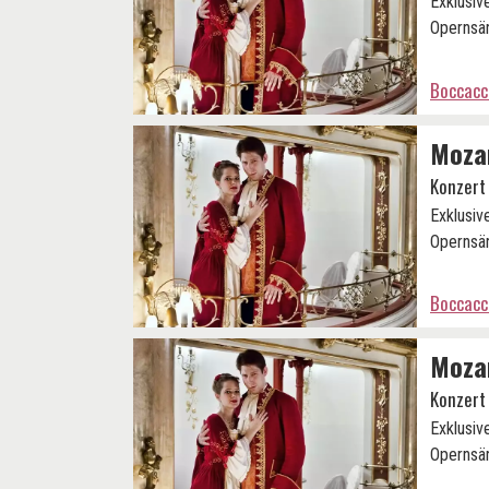
Exklusiv
Opernsän
Boccacc
Mozar
Konzert
Exklusiv
Opernsän
Boccacc
Mozar
Konzert
Exklusiv
Opernsän