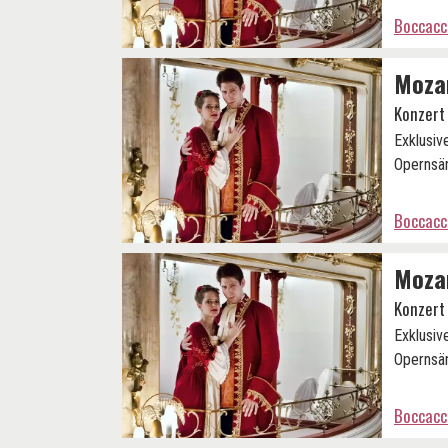
Boccacc
Mozar
Konzert
Exklusiv
Opernsän
Boccacc
Mozar
Konzert
Exklusiv
Opernsän
Boccacc