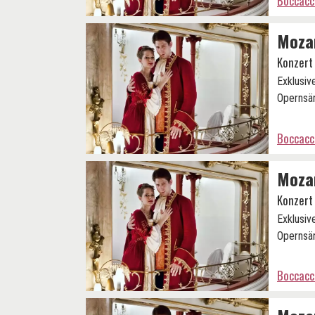
Boccacc
Mozar
Konzert
Exklusiv
Opernsän
Boccacc
Mozar
Konzert
Exklusiv
Opernsän
Boccacc