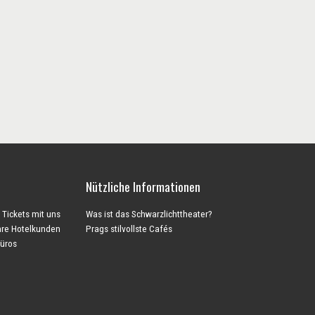
Nützliche Informationen
 Tickets mit uns
Was ist das Schwarzlichttheater?
Ihre Hotelkunden
Prags stilvollste Cafés
büros