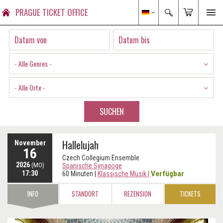
PRAGUE TICKET OFFICE
- Alle Genres -
- Alle Orte -
SUCHEN
Hallelujah
November
16
Czech Collegium Ensemble
2026
(MO)
Spanische Synagoge
17:30
Verfügbar
60 Minuten
|
Klassische Musik
|
INFO
STANDORT
REZENSION
TICKETS