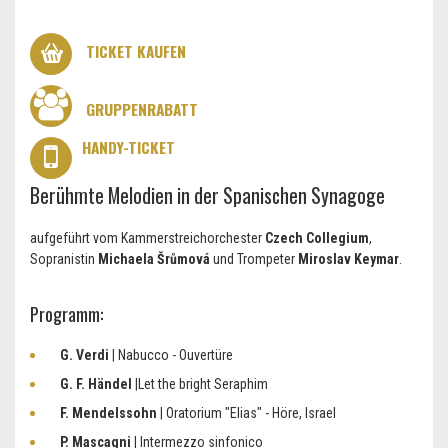
TICKET KAUFEN
GRUPPENRABATT
HANDY-TICKET
Berühmte Melodien in der Spanischen Synagoge
aufgeführt vom Kammerstreichorchester
Czech Collegium
,
Sopranistin
Michaela Šrůmová
und Trompeter
Miroslav Keymar
.
Programm:
G. Verdi
| Nabucco - Ouvertüre
G. F. Händel
|Let the bright Seraphim
F. Mendelssohn
| Oratorium "Elias" - Höre, Israel
P. Mascagni
| Intermezzo sinfonico