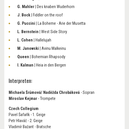
G. Mahler
| Des knaben Wuderhorn
J. Bock
| Fiddler on the roof
G. Puccini
| La Boheme - Arie der Musetta
L. Bernstein
| West Side Story
L. Cohen
| Hallelujah
M. Janowski
| Avinu Malkeinu
Queen
| Bohemian Rhapsody
I. Kalman
| Heia in den Bergen
Interpreten:
Michaela Šrůmová/ Naděžda Chrobáková
- Sopran
Miroslav Kejmar
- Trompete
Czech Collegium
Pavel Šafařík - 1. Geige
Petr Hlaváč - 2. Geige
Vladimír Bažant - Bratsche