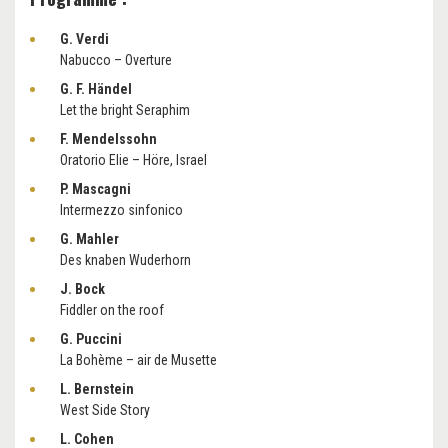
G. Verdi
Nabucco – Overture
G. F. Händel
Let the bright Seraphim
F. Mendelssohn
Oratorio Elie – Höre, Israel
P. Mascagni
Intermezzo sinfonico
G. Mahler
Des knaben Wuderhorn
J. Bock
Fiddler on the roof
G. Puccini
La Bohème – air de Musette
L. Bernstein
West Side Story
L. Cohen