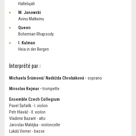
Hallelujah
M. Janowski
Avinu Malkeinu
Queen
Bohemian Rhapsody
I. Kalman
Heia in der Bergen
Interprété par :
Michaela Šrůmová/ Naděžda Chrobáková
-
soprano
Miroslav Kejmar -
trompette
Ensemble Czech Collegium
Pavel Šafařík - I. violon
Petr Hlaváč - II. violon
Vladimir Bazant - alto
Jaroslav Matějka - violoncelle
Lukáš Verner - basse