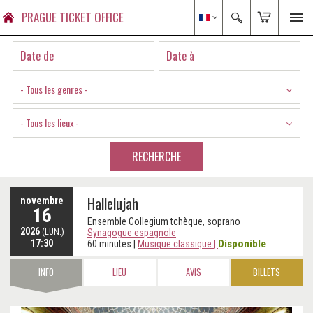
PRAGUE TICKET OFFICE
- Tous les genres -
- Tous les lieux -
RECHERCHE
Hallelujah
novembre
16
Ensemble Collegium tchèque, soprano
2026
(LUN.)
Synagogue espagnole
17:30
Disponible
60 minutes
|
Musique classique
|
INFO
LIEU
AVIS
BILLETS