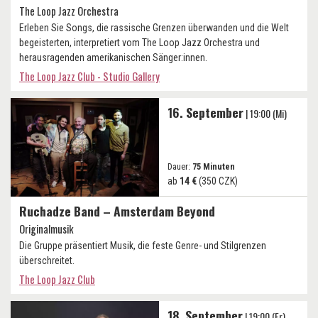
The Loop Jazz Orchestra
Erleben Sie Songs, die rassische Grenzen überwanden und die Welt
begeisterten, interpretiert vom The Loop Jazz Orchestra und
herausragenden amerikanischen Sänger:innen.
The Loop Jazz Club - Studio Gallery
16. September
| 19:00 (Mi)
Dauer:
75 Minuten
ab
14 €
(350 CZK)
Ru­chad­ze Band – Am­ster­dam Bey­ond
Originalmusik
Die Gruppe präsentiert Musik, die feste Genre- und Stilgrenzen
überschreitet.
The Loop Jazz Club
18. September
| 19:00 (Fr)