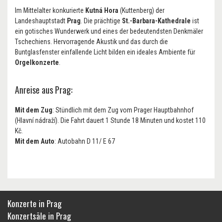
Im Mittelalter konkurierte
Kutná Hora
(Kuttenberg) der
Landeshauptstadt
Prag
. Die prächtige
St.-Barbara-Kathedrale
ist
ein gotisches Wunderwerk und eines der bedeutendsten Denkmäler
Tschechiens. Hervorragende Akustik und das durch die
Buntglasfenster einfallende Licht bilden ein ideales Ambiente für
Orgelkonzerte
.
Anreise aus Prag:
Mit dem Zug
: Stündlich mit dem Zug vom Prager Hauptbahnhof
(Hlavní nádraží). Die Fahrt dauert 1 Stunde 18 Minuten und kostet 110
Kč.
Mit dem Auto
: Autobahn D 11/ E 67
Konzerte in Prag
Konzertsäle in Prag