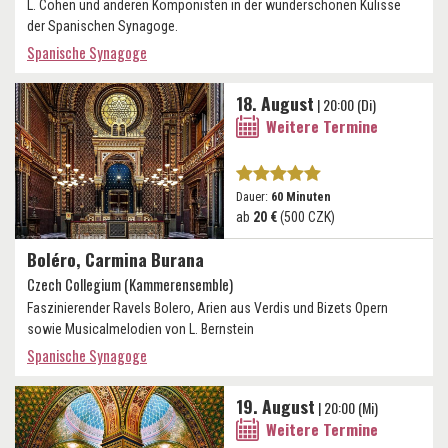
L. Cohen und anderen Komponisten in der wunderschönen Kulisse
der Spanischen Synagoge.
Spanische Synagoge
18. August
| 20:00 (Di)
Weitere Termine
Dauer:
60 Minuten
ab
20 €
(500 CZK)
Boléro, Carmina Burana
Czech Collegium (Kammerensemble)
Faszinierender Ravels Bolero, Arien aus Verdis und Bizets Opern
sowie Musicalmelodien von L. Bernstein
Spanische Synagoge
19. August
| 20:00 (Mi)
Weitere Termine