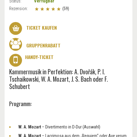
Verfügbar
Status:
Rezension:
(59)
TICKET KAUFEN
GRUPPENRABATT
HANDY-TICKET
Kammermusik in Perfektion: A. Dvořák, P. I.
Tschaikowski, W. A. Mozart, J. S. Bach oder F.
Schubert
Programm:
W. A. Mozart
– Divertimento in D-Dur (Auswahl)
W. A. Mozart
– Lacrimosa aus dem „Requiem“ oder Ave verum