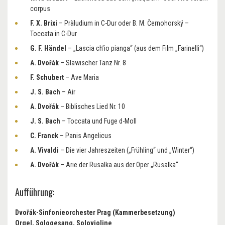
corpus
F. X. Brixi
– Präludium in C-Dur oder B. M. Černohorský –
Toccata in C-Dur
G. F. Händel
– „Lascia ch’io pianga“ (aus dem Film „Farinelli“)
A. Dvořák
– Slawischer Tanz Nr. 8
F. Schubert
– Ave Maria
J. S. Bach
– Air
A. Dvořák
– Biblisches Lied Nr. 10
J. S. Bach
– Toccata und Fuge d-Moll
C. Franck
– Panis Angelicus
A. Vivaldi
– Die vier Jahreszeiten („Frühling“ und „Winter“)
A. Dvořák
– Arie der Rusalka aus der Oper „Rusalka“
Aufführung:
Dvořák-Sinfonieorchester Prag (Kammerbesetzung)
Orgel, Sologesang, Solovioline