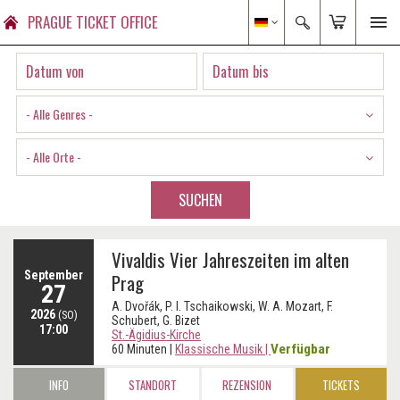
PRAGUE TICKET OFFICE
- Alle Genres -
- Alle Orte -
SUCHEN
Vivaldis Vier Jahreszeiten im alten
September
Prag
27
A. Dvořák, P. I. Tschaikowski, W. A. Mozart, F.
2026
(SO)
Schubert, G. Bizet
17:00
St.-Ägidius-Kirche
Verfügbar
60 Minuten
|
Klassische Musik
|
INFO
STANDORT
REZENSION
TICKETS