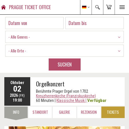
PRAGUE TICKET OFFICE
- Alle Genres -
- Alle Orte -
SUCHEN
Orgelkonzert
Oktober
02
Berühmte Prager Orgel von 1702
2026
(FR)
Kreuzherrenkirche (Franziskuskirche)
19:00
Verfügbar
60 Minuten
|
Klassische Musik
|
INFO
STANDORT
GALERIE
REZENSION
TICKETS