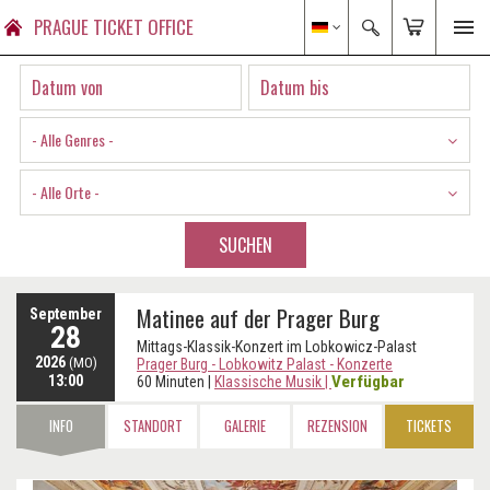
PRAGUE TICKET OFFICE
- Alle Genres -
- Alle Orte -
SUCHEN
Matinee auf der Prager Burg
September
28
Mittags-Klassik-Konzert im Lobkowicz-Palast
2026
(MO)
Prager Burg - Lobkowitz Palast - Konzerte
13:00
Verfügbar
60 Minuten
|
Klassische Musik
|
INFO
STANDORT
GALERIE
REZENSION
TICKETS