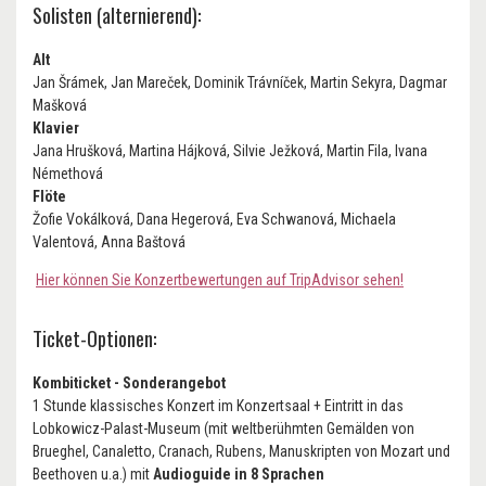
Solisten (alternierend):
Alt
Jan Šrámek, Jan Mareček, Dominik Trávníček, Martin Sekyra, Dagmar
Mašková
Klavier
Jana Hrušková, Martina Hájková, Silvie Ježková, Martin Fila, Ivana
Némethová
Flöte
Žofie Vokálková, Dana Hegerová, Eva Schwanová, Michaela
Valentová, Anna Baštová
Hier können Sie Konzertbewertungen auf TripAdvisor sehen!
Ticket-Optionen:
Kombiticket - Sonderangebot
1 Stunde klassisches Konzert im Konzertsaal + Eintritt in das
Lobkowicz-Palast-Museum (mit weltberühmten Gemälden von
Brueghel, Canaletto, Cranach, Rubens, Manuskripten von Mozart und
Beethoven u.a.) mit
Audioguide in 8 Sprachen