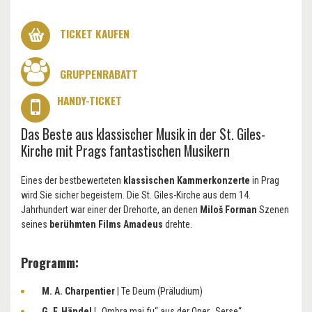
TICKET KAUFEN
GRUPPENRABATT
HANDY-TICKET
Das Beste aus klassischer Musik in der St. Giles-
Kirche mit Prags fantastischen Musikern
Eines der bestbewerteten
klassischen Kammerkonzerte
in Prag
wird Sie sicher begeistern. Die St. Giles-Kirche aus dem 14.
Jahrhundert war einer der Drehorte, an denen
Miloš Forman
Szenen
seines
berühmten Films Amadeus
drehte.
Programm:
M. A. Charpentier
| Te Deum (Präludium)
G. F. Händel
| „Ombra mai fu“ aus der Oper „Serse“