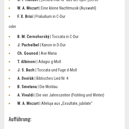
W. A. Mozart
| Eine kleine Nachtmusik (Auswahl)
F. X. Brixi
| Präludium in C-Dur
oder
B. M. Černohorský
| Toccata in C-Dur
J. Pachelbel
| Kanon in D-Dur
Ch. Gounod
| Ave Maria
T. Albinoni
| Adagio g-Moll
J. S. Bach
| Toccata und Fuge d-Moll
A. Dvořák
| Biblisches Lied Nr. 4
B. Smetana
| Die Moldau
A. Vivaldi
| Die vier Jahreszeiten (Frühling und Winter)
W. A. Mozart
| Alleluja aus „Exsultate, jubilate“
Aufführung: