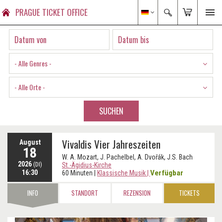
PRAGUE TICKET OFFICE
- Alle Genres -
- Alle Orte -
SUCHEN
Vivaldis Vier Jahreszeiten
August
18
W. A. Mozart, J. Pachelbel, A. Dvořák, J.S. Bach
2026
(DI)
St.-Ägidius-Kirche
16:30
Verfügbar
60 Minuten
|
Klassische Musik
|
INFO
STANDORT
REZENSION
TICKETS