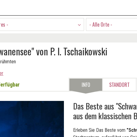
res -
- Alle Orte -
anensee" von P. I. Tschaikowski
erühmten
er
INFO
STANDORT
erfügbar
Das Beste aus "Schwa
aus dem klassischen 
Erleben Sie Das Beste vom
"Sch