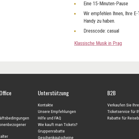
Eine 15-Minuten-Pause
Wir empfehlen Ihnen, Ihre E-
Handy zu haben.
Dresscode: casual
Klassische Musik in Prag
Office
Unterstützung
B2B
Kontakte
Verkaufen Sie Ihre
Unsere Empfehlungen
Ticketservice für 
äftsbedingungen
Hilfe und FAQ
Rabatte für Reise
sonenbezogener
Wie kauft man Tickets?
Gruppenrabatte
alter
Geschenkgutscheine