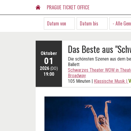
PRAGUE TICKET OFFICE
- Alle Gen
Das Beste aus "Schw
Oktober
01
Die schönsten Szenen aus dem b
Ballett
2026
(DO)
Schwarzes Theater WOW in Theat
19:00
Broadway
V
105 Minuten
|
Klassische Musik
|