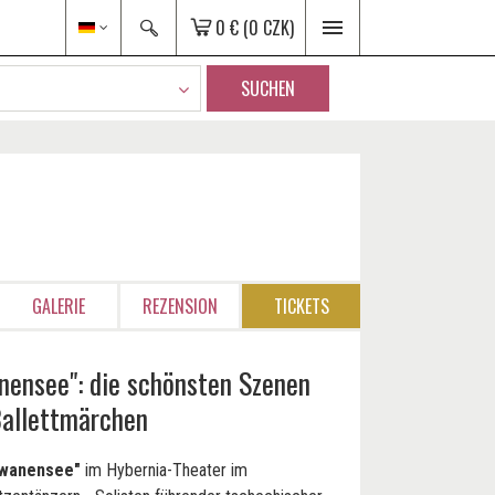
0 €
(0 CZK)
SUCHEN
GALERIE
REZENSION
TICKETS
nensee": die schönsten Szenen
Ballettmärchen
wanensee"
im Hybernia-Theater im