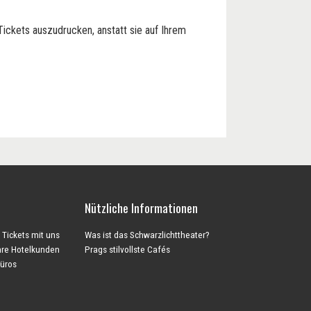
Tickets auszudrucken, anstatt sie auf Ihrem
Nützliche Informationen
 Tickets mit uns
Was ist das Schwarzlichttheater?
Ihre Hotelkunden
Prags stilvollste Cafés
büros