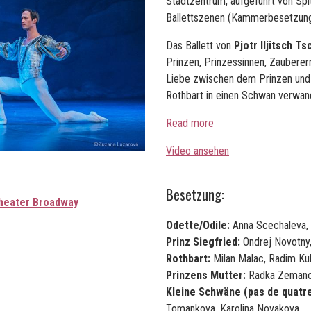
Stadtzentrum, aufgeführt von Spi
Ballettszenen (Kammerbesetzun
Das Ballett von
Pjotr Iljitsch T
Prinzen, Prinzessinnen, Zaubere
Liebe zwischen dem Prinzen und 
Rothbart in einen Schwan verwan
Read more
Video ansehen
Besetzung:
heater Broadway
Odette/Odile:
Anna Scechaleva, 
Prinz Siegfried:
Ondrej Novotny, 
Rothbart:
Milan Malac, Radim K
Prinzens Mutter:
Radka Zemanov
Kleine Schwäne (pas de quatre
Tomankova, Karolina Novakova