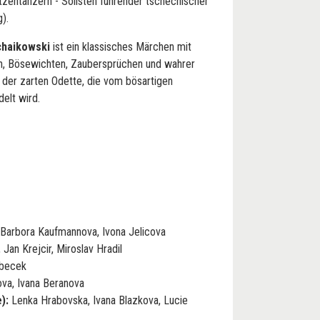
tzentänzern - Solisten führender tschechischer
g).
schaikowski
ist ein klassisches Märchen mit
rn, Bösewichten, Zaubersprüchen und wahrer
der zarten Odette, die vom bösartigen
delt wird.
Barbora Kaufmannova, Ivona Jelicova
Jan Krejcir, Miroslav Hradil
ubecek
a, Ivana Beranova
):
Lenka Hrabovska, Ivana Blazkova, Lucie