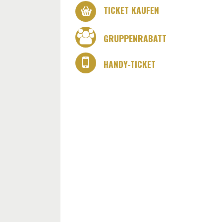
TICKET KAUFEN
GRUPPENRABATT
HANDY-TICKET