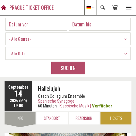
PRAGUE TICKET OFFICE
- Alle Genres -
- Alle Orte -
SUCHEN
Hallelujah
September
14
Czech Collegium Ensemble
2026
(MO)
Spanische Synagoge
19:00
Verfügbar
60 Minuten
|
Klassische Musik
|
INFO
STANDORT
REZENSION
TICKETS