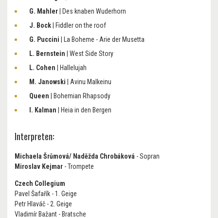
G. Mahler
| Des knaben Wuderhorn
J. Bock
| Fiddler on the roof
G. Puccini
| La Boheme - Arie der Musetta
L. Bernstein
| West Side Story
L. Cohen
| Hallelujah
M. Janowski
| Avinu Malkeinu
Queen
| Bohemian Rhapsody
I. Kalman
| Heia in den Bergen
Interpreten:
Michaela Šrůmová/ Naděžda Chrobáková
- Sopran
Miroslav Kejmar
- Trompete
Czech Collegium
Pavel Šafařík - 1. Geige
Petr Hlaváč - 2. Geige
Vladimír Bažant - Bratsche