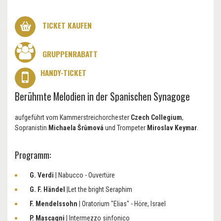
TICKET KAUFEN
GRUPPENRABATT
HANDY-TICKET
Berühmte Melodien in der Spanischen Synagoge
aufgeführt vom Kammerstreichorchester
Czech Collegium
,
Sopranistin
Michaela Šrůmová
und Trompeter
Miroslav Keymar
.
Programm:
G. Verdi
| Nabucco - Ouvertüre
G. F. Händel
|Let the bright Seraphim
F. Mendelssohn
| Oratorium "Elias" - Höre, Israel
P. Mascagni
| Intermezzo sinfonico