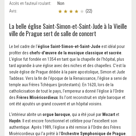
Accès en fauteuil roulant:
Non
Avis:
(22)
La belle église Saint-Simon-et-Saint-Jude à la Vieille
ville de Prague sert de salle de concert
Le bel cadre de l'
église Saint-Simon-et-Saint-Jude
est idéal pour
profiter des
chefs-d'œuvre de la musique classique et sacrée
.
L'église fut fondée en 1354 en tant que la chapelle de l'hôpital, plus
tard agrandie à une église avec des niches et des chapelles. C'est la
seule église de Prague dédiée à la paire apostolique, Simon et Jude
Taddeas. Vers la fin de l'époque de la Renaissance, l'église a servi de
temple aux Frères Tchèques (protestants). En 1620, lors de la
catholicisation de tout le pays, l'empereur a donné l'église à l'Ordre
des
Frères Miséricordieux
. Ils l'ont reconstruit en style baroque et
ont été ajoutés un grand couvent et un hôpital voisins.
L'intérieur abrite un
orgue baroque
, qui a été joué par
Mozart
et
Haydn
. Il est encore fonctionnel et célèbre pour l'excellent son
authentique. Après 1989, l'église a été remise à l'Ordre des Frères
Miséricordieux qui l'a prêté à l'
Orchestre Symphonique de Prague
.