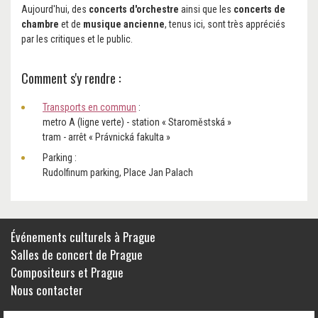
Aujourd'hui, des
concerts d'orchestre
ainsi que les
concerts de
chambre
et de
musique ancienne
, tenus ici, sont très appréciés
par les critiques et le public.
Comment s'y rendre :
Transports en commun
:
metro A (ligne verte) - station « Staroměstská »
tram - arrêt « Právnická fakulta »
Parking :
Rudolfinum parking, Place Jan Palach
Événements culturels à Prague
Salles de concert de Prague
Compositeurs et Prague
Nous contacter