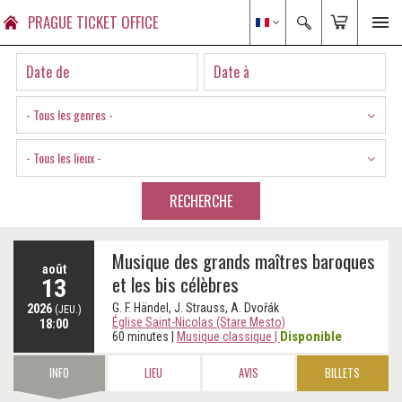
PRAGUE TICKET OFFICE
- Tous les genres -
- Tous les lieux -
RECHERCHE
Musique des grands maîtres baroques
août
et les bis célèbres
13
G. F. Händel, J. Strauss, A. Dvořák
2026
(JEU.)
Église Saint-Nicolas (Stare Mesto)
18:00
Disponible
60 minutes
|
Musique classique
|
INFO
LIEU
AVIS
BILLETS