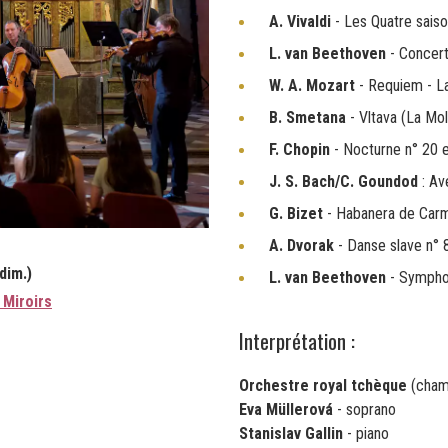
A. Vivaldi
- Les Quatre saiso
L. van Beethoven
- Concer
W. A. Mozart
- Requiem - L
B. Smetana
- Vltava (La Mo
F. Chopin
- Nocturne n° 20 en
J. S. Bach/C. Goundod
: Av
G. Bizet
- Habanera de Car
A. Dvorak
- Danse slave n° 
dim.)
L. van Beethoven
- Symphon
 Miroirs
Interprétation :
Orchestre royal tchèque
(cham
Eva Müllerová
- soprano
Stanislav Gallin
- piano