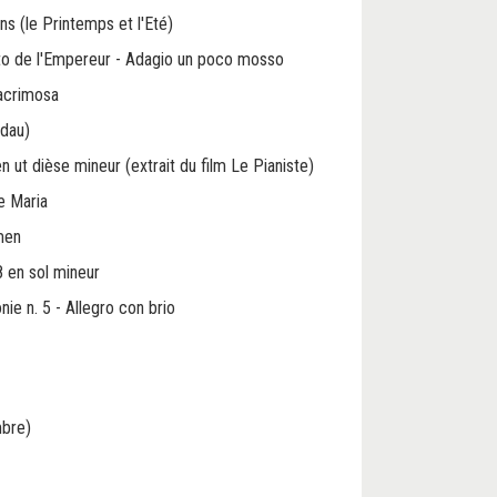
ns (le Printemps et l'Eté)
to de l'Empereur - Adagio un poco mosso
acrimosa
ldau)
 ut dièse mineur (extrait du film Le Pianiste)
e Maria
men
8 en sol mineur
ie n. 5 - Allegro con brio
bre)