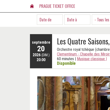
PRAGUE TICKET OFFICE
- Tous les
Les Quatre Saisons,
septembre
20
Orchestre royal tchèque (chambre
Clementinum - Chapelle des Miroir
2026
(DIM.)
60 minutes
|
Musique classique
|
20:00
Disponible