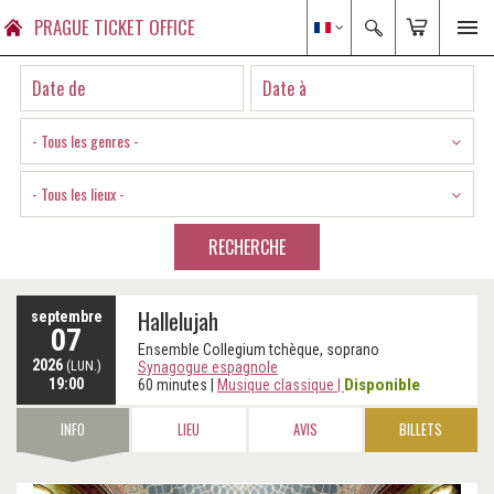
PRAGUE TICKET OFFICE
- Tous les genres -
- Tous les lieux -
RECHERCHE
Hallelujah
septembre
07
Ensemble Collegium tchèque, soprano
2026
(LUN.)
Synagogue espagnole
19:00
Disponible
60 minutes
|
Musique classique
|
INFO
LIEU
AVIS
BILLETS