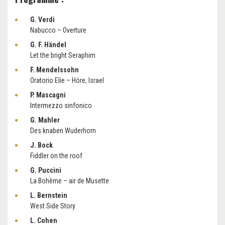
G. Verdi
Nabucco – Overture
G. F. Händel
Let the bright Seraphim
F. Mendelssohn
Oratorio Elie – Höre, Israel
P. Mascagni
Intermezzo sinfonico
G. Mahler
Des knaben Wuderhorn
J. Bock
Fiddler on the roof
G. Puccini
La Bohème – air de Musette
L. Bernstein
West Side Story
L. Cohen