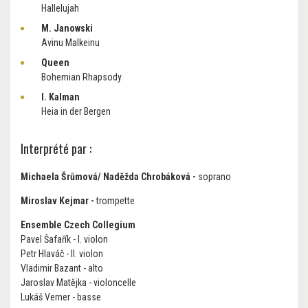
Hallelujah
M. Janowski
Avinu Malkeinu
Queen
Bohemian Rhapsody
I. Kalman
Heia in der Bergen
Interprété par :
Michaela Šrůmová/ Naděžda Chrobáková
-
soprano
Miroslav Kejmar -
trompette
Ensemble Czech Collegium
Pavel Šafařík - I. violon
Petr Hlaváč - II. violon
Vladimir Bazant - alto
Jaroslav Matějka - violoncelle
Lukáš Verner - basse