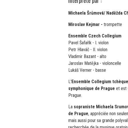
Interprété par :
Michaela Šrůmová/ Naděžda C
Miroslav Kejmar -
trompette
Ensemble Czech Collegium
Pavel Šafařík - I. violon
Petr Hlaváč - II. violon
Vladimir Bazant - alto
Jaroslav Matějka - violoncelle
Lukáš Verner - basse
L'
Ensemble Collegium tchèqu
symphonique de Prague
et est 
Prague.
La
sopraniste Michaela Srumo
de Prague
, appréciée non seulem
mais aussi pour sa grande polyval
recherchée de la musique oratoir