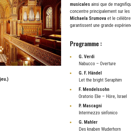
musicales
ainsi que de magnifi
concentre principalement sur les
Michaela Srumova
et le célèbr
garantissent une grande expérienc
Programme :
G. Verdi
Nabucco – Overture
G. F. Händel
jeu.)
Let the bright Seraphim
F. Mendelssohn
Oratorio Elie – Höre, Israel
P. Mascagni
Intermezzo sinfonico
G. Mahler
Des knaben Wuderhorn