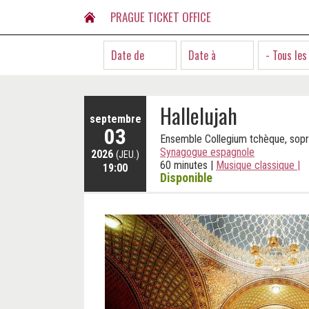
PRAGUE TICKET OFFICE
- Tous les
Hallelujah
septembre
03
Ensemble Collegium tchèque, sop
Synagogue espagnole
2026
(JEU.)
60 minutes
|
Musique classique
|
19:00
Disponible