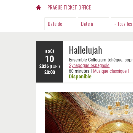
PRAGUE TICKET OFFICE
- Tous les
Hallelujah
août
10
Ensemble Collegium tchèque, sop
Synagogue espagnole
2026
(LUN.)
60 minutes
|
Musique classique
|
20:00
Disponible