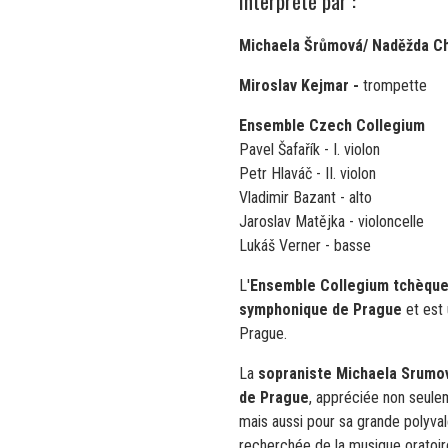
Interprété par :
Michaela Šrůmová/ Naděžda C
Miroslav Kejmar -
trompette
Ensemble Czech Collegium
Pavel Šafařík - I. violon
Petr Hlaváč - II. violon
Vladimir Bazant - alto
Jaroslav Matějka - violoncelle
Lukáš Verner - basse
L'
Ensemble Collegium tchèqu
symphonique de Prague
et est 
Prague.
La
sopraniste Michaela Srumo
de Prague
, appréciée non seulem
mais aussi pour sa grande polyval
recherchée de la musique oratoir