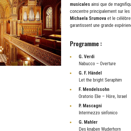
musicales
ainsi que de magnifi
concentre principalement sur les
Michaela Srumova
et le célèbr
garantissent une grande expérienc
Programme :
G. Verdi
Nabucco – Overture
G. F. Händel
Let the bright Seraphim
F. Mendelssohn
Oratorio Elie – Höre, Israel
P. Mascagni
Intermezzo sinfonico
G. Mahler
Des knaben Wuderhorn