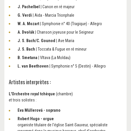
J. Pachelbel
| Canon en ré majeur
G. Verdi
| Aida - Marcia Trionphale
W. A. Mozart
| Symphonie n° 40 (Tragique) - Allegro
A. Dvořák
| Chanson joyeuse pour le Seigneur
J. S. Bach/C. Gounod
| Ave Maria
J. S. Bach
| Toccata & Fugue en ré mineur
B. Smetana
| Vltava (La Moldau)
L. van Beethoven
| Symphonie n° 5 (Destin) - Allegro
Artistes interprètes :
L'Orchestre royal tchèque
(chambre)
et trois solistes :
Eva Müllerová - soprano
Robert Hugo - orgue
organiste titulaire de l'église Saint-Sauveur, spécialiste