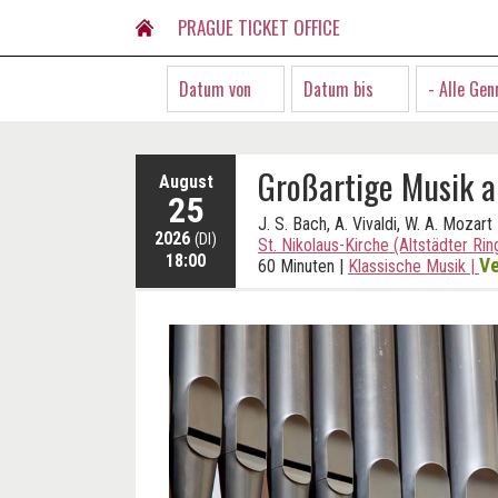
PRAGUE TICKET OFFICE
- Alle Gen
Großartige Musik a
August
25
J. S. Bach, A. Vivaldi, W. A. Mozart
2026
(DI)
St. Nikolaus-Kirche (Altstädter Rin
18:00
Ve
60 Minuten
|
Klassische Musik
|