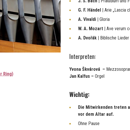
J. S. Bach
| Präludium und F
G. F. Händel
| Arie „Lascia c
A. Vivaldi
| Gloria
W. A. Mozart
| Ave verum c
A. Dvořák
| Biblische Lieder
Interpreten:
Yvona Škvárová –
Mezzosopra
r Ring)
Jan Kalfus –
Orgel
Wichtig:
Die Mitwirkenden treten 
vor dem Altar auf.
Ohne Pause