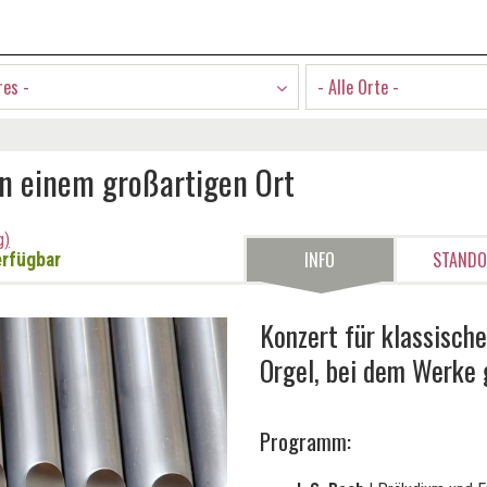
res -
- Alle Orte -
n einem großartigen Ort
g)
INFO
STAND
rfügbar
Konzert für klassisch
Orgel, bei dem Werke 
Programm: