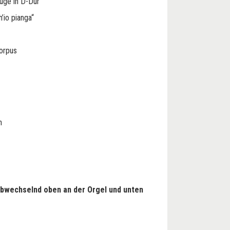
uge in D-Dur
h’io pianga“
orpus
n
abwechselnd oben an der Orgel und unten