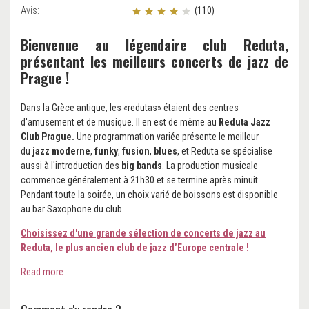
Avis:
(110)
Bienvenue au légendaire club Reduta,
présentant les meilleurs concerts de jazz de
Prague !
Dans la Grèce antique, les «redutas» étaient des centres
d'amusement et de musique. Il en est de même au
Reduta Jazz
Club Prague.
Une programmation variée présente le meilleur
du
jazz moderne
,
funky
,
fusion
,
blues
, et Reduta se spécialise
aussi à l'introduction des
big bands
. La production musicale
commence généralement à 21h30 et se termine après minuit.
Pendant toute la soirée, un choix varié de boissons est disponible
au bar Saxophone du club.
Choisissez d'une grande sélection de concerts de jazz au
Reduta, le plus ancien club de jazz d’Europe centrale !
Read more