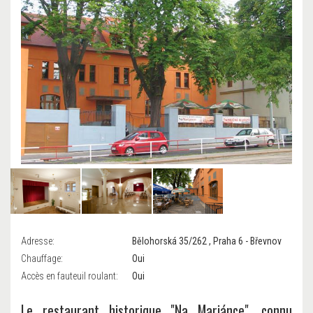
Adresse:
Bělohorská 35/262 , Praha 6 - Břevnov
Chauffage:
Oui
Accès en fauteuil roulant:
Oui
Le restaurant historique "Na Marjánce", connu