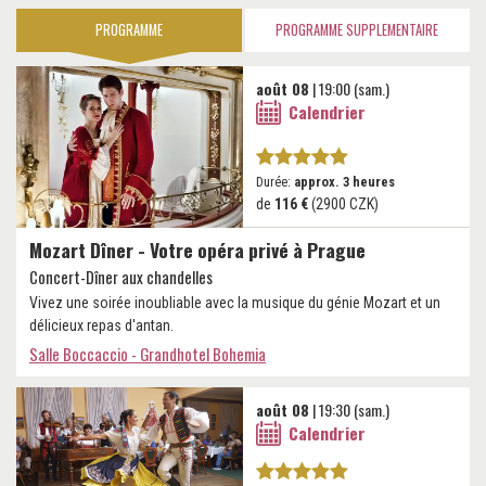
PROGRAMME
PROGRAMME SUPPLEMENTAIRE
août 08
| 19:00 (sam.)
Calendrier
Durée:
approx. 3 heures
de
116 €
(2900 CZK)
Mozart Dîner - Votre opéra privé à Prague
Concert-Dîner aux chandelles
Vivez une soirée inoubliable avec la musique du génie Mozart et un
délicieux repas d'antan.
Salle Boccaccio - Grandhotel Bohemia
août 08
| 19:30 (sam.)
Calendrier