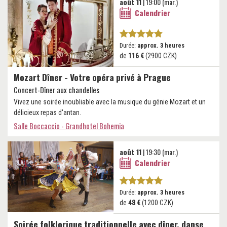
août 11
| 19:00 (mar.)
Calendrier
Durée:
approx. 3 heures
de
116 €
(2900 CZK)
Mozart Dîner - Votre opéra privé à Prague
Concert-Dîner aux chandelles
Vivez une soirée inoubliable avec la musique du génie Mozart et un
délicieux repas d'antan.
Salle Boccaccio - Grandhotel Bohemia
août 11
| 19:30 (mar.)
Calendrier
Durée:
approx. 3 heures
de
48 €
(1200 CZK)
Soirée folklorique traditionnelle avec dîner, danse