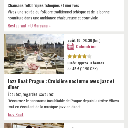
Chansons folkloriques tchèques et moraves
Vivez une soirée du folklore traditionnel tchèque et de la bonne
nourriture dans une ambiance chaleureuse et conviviale
Restaurant « U Marcanu »
août 10
| 20:30 (lun.)
Calendrier
Durée:
approx. 3 heures
de
48 €
(1190 CZK)
Jazz Boat Prague : Croisière nocturne avec jazz et
dîner
Écoutez, regardez, savourez
Découvrez le panorama inoubliable de Prague depuis la rivière Vltava
tout en écoutant de la musique jazz en direct.
Jazz Boat