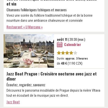
et vin
Chansons folkloriques tchèques et moraves
Vivez une soirée du folklore traditionnel tchèque et de la bonne
nourriture dans une ambiance chaleureuse et conviviale
Restaurant « U Marcanu »
août 11
| 20:30 (mar.)
Calendrier
Durée:
approx. 3 heures
de
48 €
(1190 CZK)
Jazz Boat Prague : Croisière nocturne avec jazz et
dîner
Écoutez, regardez, savourez
Découvrez le panorama inoubliable de Prague depuis la rivière Vltava
tout en écoutant de la musique jazz en direct.
Jazz Boat