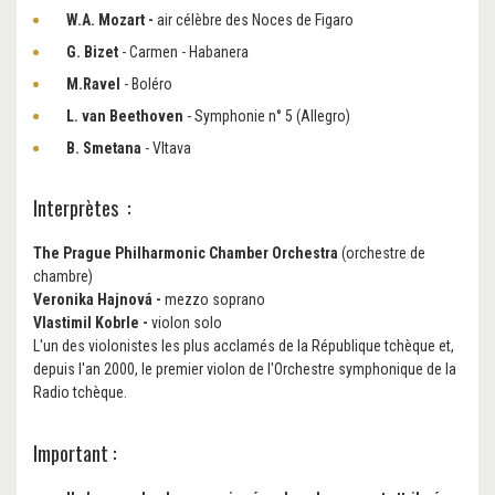
W.
A. Mozart -
air célèbre des Noces de Figaro
G. Bizet
- Carmen - Habanera
M.
Ravel
- Boléro
L. van Beethoven
- Symphonie n° 5 (Allegro)
B. Smetana
- Vltava
Interprètes :
The Prague Philharmonic Chamber Orchestra
(orchestre de
chambre)
Veronika Hajnová
-
mezzo soprano
Vlastimil Kobrle -
violon solo
L'un des violonistes les plus acclamés de la République tchèque et,
depuis l'an 2000, le premier violon de l'Orchestre symphonique de la
Radio tchèque.
Important :